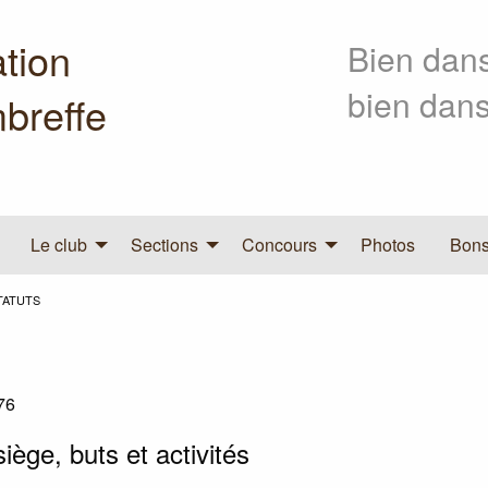
tion
Bien dans
bien dans
breffe
Le club
Sections
Concours
Photos
Bons
TATUTS
76
iège, buts et activités