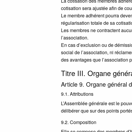
La cotisation des membres adhére
cotisation sera ajustée afin de co
Le membre adhérent pourra devenir
régularisation totale de sa cotisat
Les membres ne contractent aucu
l’association.
En cas d’exclusion ou de démission
social de l’association, ni réclame
des avantages que l’association po
Titre
III
. Organe généra
Article 9. Organe général 
9.1. Attributions
L’Assemblée générale est le pouvo
délibérer que sur des points portés
9.2. Composition
Elle se compose des membres d’ho