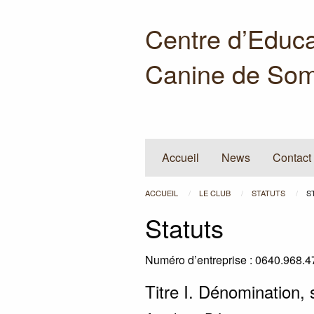
Centre d’Educa
Canine de Som
Accueil
News
Contact
ACCUEIL
LE CLUB
STATUTS
S
Statuts
Numéro d’entreprise : 0640.968.4
Titre I. Dénomination, s