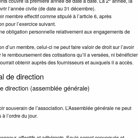
nts couvre la première année de date à date. La 2
année, la
uvrir l’année civile (de date au 31 décembre).
 membre effectif comme stipulé à l’article 6, après
ion pour l’exercice suivant.
ne obligation personnelle relativement aux engagements de
 d’un membre, celui-ci ne peut faire valoir de droit sur l’avoir
r le remboursement des cotisations qu’il a versées, ni bénéficier
urrait obtenir auprès des fournisseurs et auxquels il a accès.
l de direction
de direction (assemblée générale)
ir souverain de l’association. L’Assemblée générale ne peut
 à l’ordre du jour.
nneur, effectifs et adhérents. Seuls seront convoqués et