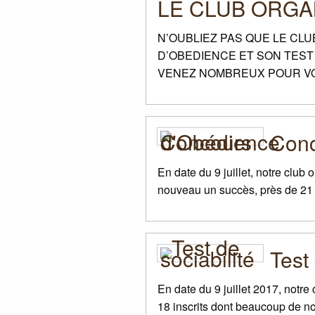
LE
CLUB
ORGA
N’
OUBLIEZ
PAS
QUE
LE
CLU
D’
OBEDIENCE
ET
SON
TEST
VENEZ
NOMBREUX
POUR
V
Conc
En date du 9 juillet, notre clu
nouveau un succès, près de 21 ch
Test 
En date du 9 juillet 2017, notre 
18 inscrits dont beaucoup de not