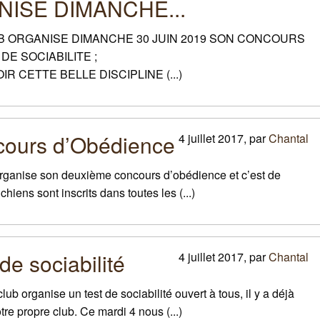
NISE
DIMANCHE
...
B
ORGANISE
DIMANCHE
30
JUIN
2019
SON
CONCOURS
DE
SOCIABILITE
;
OIR
CETTE
BELLE
DISCIPLINE
(...)
ours d’Obédience
4 juillet 2017
,
par
Chantal
b organise son deuxième concours d’obédience et c’est de
iens sont inscrits dans toutes les (...)
de sociabilité
4 juillet 2017
,
par
Chantal
club organise un test de sociabilité ouvert à tous, il y a déjà
re propre club. Ce mardi 4 nous (...)