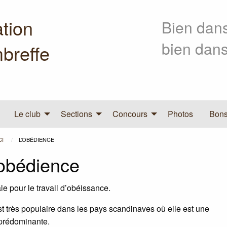
tion
Bien dans
bien dans
breffe
Le club
Sections
Concours
Photos
Bons
CI
L’OBÉDIENCE
’obédience
le pour le travail d’obéissance.
st très populaire dans les pays scandinaves où elle est une
t prédominante.