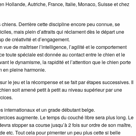
n Hollande, Autriche, France, Italie, Monaco, Suisse et chez
 chiens. Derrière cette discipline encore peu connue, se
ciles, mais plein d’attraits qui réclament dès le départ une
 de créativité et d’engagement.
n vue de maîtriser l’intelligence, l’agilité et le comportement
e toute spéciale est donnée au contact entre le chien et le
nt le dynamisme, la rapidité et l’attention que le chien porte
m en pleine harmonie.
ur le jeu et la récompense et se fait par étapes successives. Il
hien soit amené petit à petit au niveau supérieur par une
cices.
 internationaux et un grade débutant belge.
exercices augmente. Le temps du couché libre sera plus long. Le
 devra stopper sa course jusqu’à 2 fois sur ordre de son maître,
de etc. Tout cela pour pimenter un peu plus cette si belle